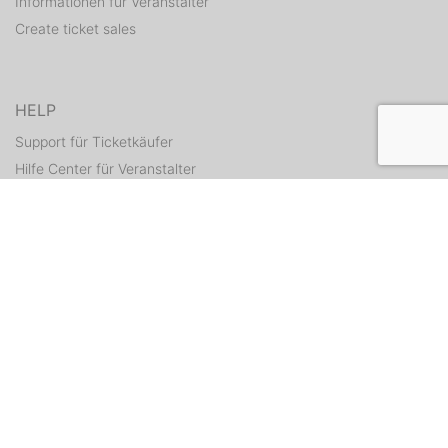
Informationen für Veranstalter
Create ticket sales
HELP
Support für Ticketkäufer
Hilfe Center für Veranstalter
Resend tickets
CONTACT
Contact form
WEITERE ANGEBOTE
ditix.io
handballticket.de