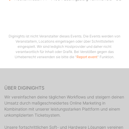
https://www.mixcloud.com/martin-da-silva3/oraculum-
dark-root-garden-darkforest-dj-set-146-152bpm/
facebook.com/krbnbnde
<<<Alucinatio>>>
Diginights ist nicht Veranstalter dieses Events. Die Events werden von
Veranstaltern, Locations eingetragen oder über Schnittstellen
eingespielt. Wir sind lediglich Hostprovider und daher nicht
https://soundcloud.com/alucinatioo
verantwortlich für Inhalt oder Grafik. Bei Verstößen gegen das
Urheberrecht verwenden sie bitte die "
Report event
" Funktion.
facebook.com/krbnbnde
tba
ÜBER DIGINIGHTS
Wir vereinfachen deine täglichen Workflows und steigern deinen
tba
Umsatz durch maßgeschneidertes Online Marketing in
Kombination mit unserer leistungsstarken Plattform und einem
Chill Area:
unkomplizierten Ticketsystem.
<<<Muad'dib>>>
Unsere fortschrittlichen Soft- und Hardware Lösungen vereinen