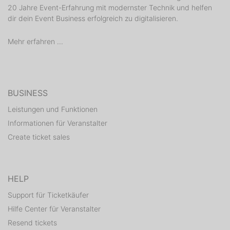
20 Jahre Event-Erfahrung mit modernster Technik und helfen
https://www.mixcloud.com/ingo-gnito/mauddib-
dir dein Event Business erfolgreich zu digitalisieren.
schneiderstube/
Mehr erfahren ...
facebook.com/krbnbnde
<<<Tranonica>>>
BUSINESS
https://www.soundcloud.com/djtranonica_official
Leistungen und Funktionen
Informationen für Veranstalter
http://www.sun-department-records.de
Create ticket sales
tba
tba
HELP
Support für Ticketkäufer
LineUp closed
Hilfe Center für Veranstalter
Resend tickets
-----------------------------------------------------------