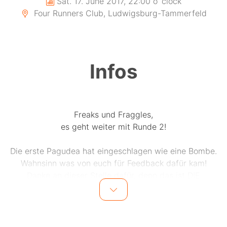
Sat. 17. June 2017, 22:00 o´clock
Four Runners Club, Ludwigsburg-Tammerfeld
Infos
Freaks und Fraggles,
es geht weiter mit Runde 2!
Die erste Pagudea hat eingeschlagen wie eine Bombe.
Wahnsinn was von euch für Feedback dafür kam!
Danke an dieser Stelle dafür, denn das ist DIE
Motivation schlecht hin! ;)
Und deshalb wollen wir euch nicht noch länger warten
lassen und mit euch ein weiteres mal den
Einsiedlerkrebs dunkel-bunt färben und ihm Einzug in