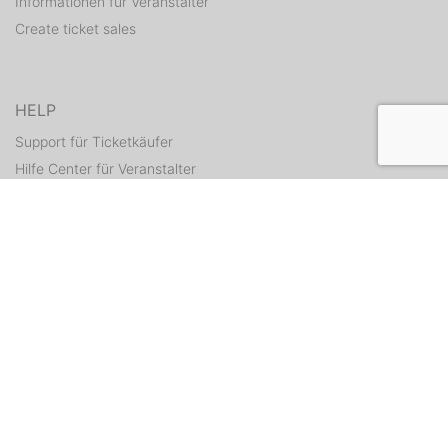
Informationen für Veranstalter
Create ticket sales
HELP
Support für Ticketkäufer
Hilfe Center für Veranstalter
Resend tickets
CONTACT
Contact form
WEITERE ANGEBOTE
ditix.io
handballticket.de