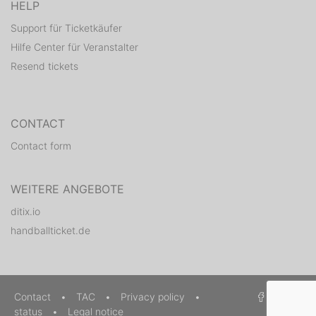
HELP
Support für Ticketkäufer
Hilfe Center für Veranstalter
Resend tickets
CONTACT
Contact form
WEITERE ANGEBOTE
ditix.io
handballticket.de
Contact
•
TAC
•
Privacy policy
•
status
•
Legal notice