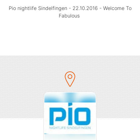
Pio nightlife Sindelfingen - 22.10.2016 - Welcome To
Fabulous