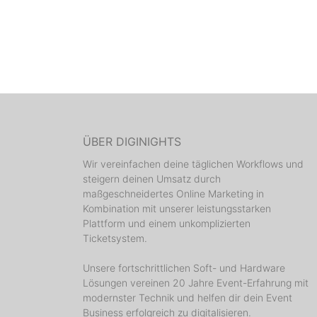
ÜBER DIGINIGHTS
Wir vereinfachen deine täglichen Workflows und
steigern deinen Umsatz durch
maßgeschneidertes Online Marketing in
Kombination mit unserer leistungsstarken
Plattform und einem unkomplizierten
Ticketsystem.
Unsere fortschrittlichen Soft- und Hardware
Lösungen vereinen 20 Jahre Event-Erfahrung mit
modernster Technik und helfen dir dein Event
Business erfolgreich zu digitalisieren.