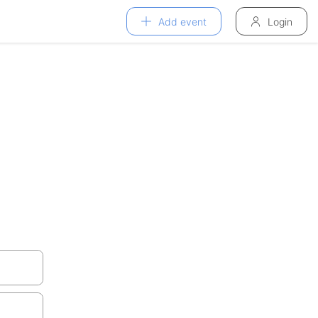
Add event
Login