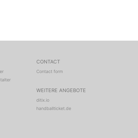
CONTACT
er
Contact form
talter
WEITERE ANGEBOTE
ditix.io
handballticket.de