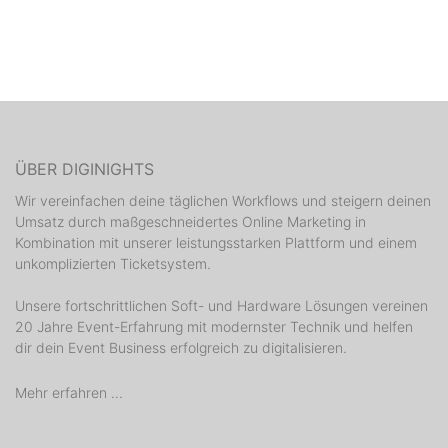
ÜBER DIGINIGHTS
Wir vereinfachen deine täglichen Workflows und steigern deinen
Umsatz durch maßgeschneidertes Online Marketing in
Kombination mit unserer leistungsstarken Plattform und einem
unkomplizierten Ticketsystem.
Unsere fortschrittlichen Soft- und Hardware Lösungen vereinen
20 Jahre Event-Erfahrung mit modernster Technik und helfen
dir dein Event Business erfolgreich zu digitalisieren.
Mehr erfahren ...